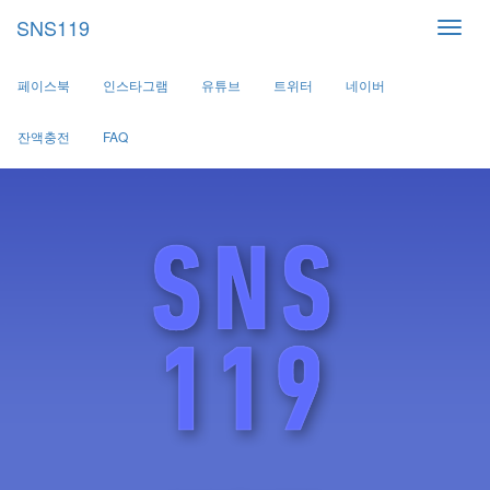
SNS119
페이스북
인스타그램
유튜브
트위터
네이버
잔액충전
FAQ